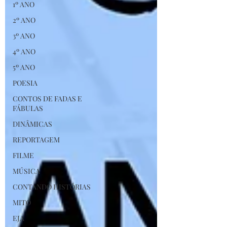
1º ANO
2º ANO
3º ANO
4º ANO
5º ANO
POESIA
CONTOS DE FADAS E
FÁBULAS
DINÂMICAS
REPORTAGEM
FILME
MÚSICA
CONTANDO HISTÓRIAS
MITO
EJA