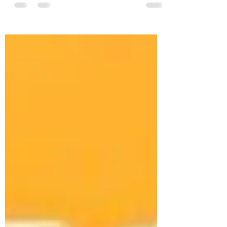
Inconsistênias e aberrações. Acompanhe
conosco no link
https://youtube.com/live/EiKnNb-mAqM?
feature=share