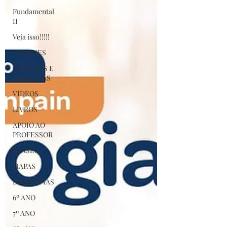
Fundamental
II
Veja isso!!!!!
CHARGES
GRÁFICOS E
PESQUISAS
VÍDEOS
LIVROS
APOIO AO
PROFESSOR
FRASES
MAPAS
BIOGRAFIAS
6º ANO
7º ANO