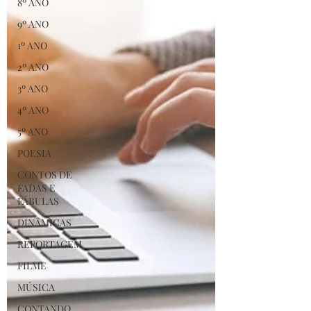
8º ANO
9º ANO
1º ANO
2º ANO
3º ANO
4º ANO
5º ANO
POESIA
CONTOS DE
FADAS E
FÁBULAS
DINÂMICAS
REPORTAGEM
FILME
MÚSICA
CONTANDO