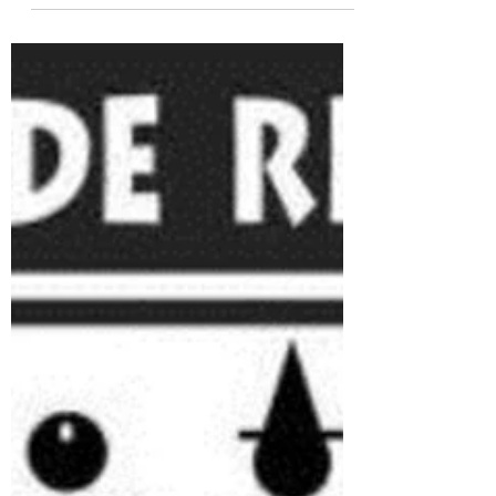
Nórdica
Se houvesse que dar valor ao mesmo tempo
à força, à beleza e à originalidade nos
nomes, o prêmio seria de Odin (furor). É a
grande...