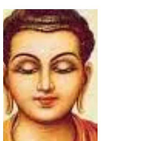
3 de abr. de 2020
3 min de leitura
LIBERDADE DE CRENÇA RELIGIOSA
A liberdade de crença e a intolerância
religiosa Publicado em 21 de fevereiro de
2016 A Constituição da República Federativa
do Brasil...