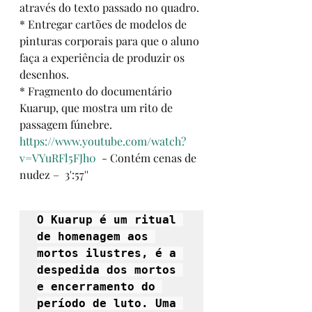
através do texto passado no quadro.
* Entregar cartões de modelos de 
pinturas corporais para que o aluno 
faça a experiência de produzir os 
desenhos. 
* Fragmento do documentário 
Kuarup, que mostra um rito de 
passagem fúnebre. 
https://www.youtube.com/watch?
v=VYuRFl5FJh0
  - Contém cenas de 
nudez –  3':57''
O Kuarup é um ritual 
de homenagem aos 
mortos ilustres, é a 
despedida dos mortos 
e encerramento do 
período de luto. Uma 