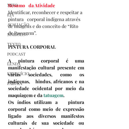
Resumo   da Atividade
MITO
Identificar, reconhecer e respeitar a 
EJA
pintura   corporal indígena através 
AVALIAÇÃO
de imagens e do conceito de “Rito 
de Passagem”.
SÍMBOLO
TEXTO
PINTURA CORPORAL
PODCAST
A pintura corporal é uma   
LENDA
manifestação cultural presente em 
EXERCÍCIO
várias sociedades, como os 
indígenas,   hindus, africanos e na 
FÁBULA
sociedade ocidental por meio da 
maquiagem e da 
tatuagem
.
Os índios utilizam a   pintura 
corporal como meio de expressão 
ligado aos diversos manifestos   
culturais de sua sociedade ou 