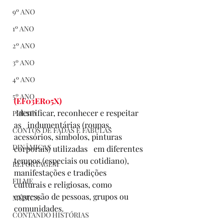
9º ANO
1º ANO
2º ANO
3º ANO
4º ANO
5º ANO
(EF03ER05X)
Identificar, reconhecer e respeitar 
POESIA
as   indumentárias (roupas, 
CONTOS DE FADAS E FÁBULAS
acessórios, símbolos, pinturas 
DINÂMICAS
corporais) utilizadas   em diferentes 
tempos (especiais ou cotidiano), 
REPORTAGEM
manifestações e tradições   
FILME
culturais e religiosas, como 
expressão de pessoas, grupos ou 
MÚSICA
comunidades.
CONTANDO HISTÓRIAS