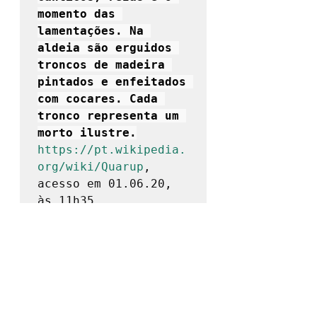
momento das 
lamentações. Na 
aldeia são erguidos 
troncos de madeira 
pintados e enfeitados 
com cocares. Cada 
tronco representa um 
morto ilustre.
https://pt.wikipedia.
org/wiki/Quarup
, 
acesso em 01.06.20, 
às 11h35
Recursos   didáticos
Quadro-negro, giz, cartões com os 
modelos de   pinturas corporais (se 
possível dar exemplos de algumas 
etnias)