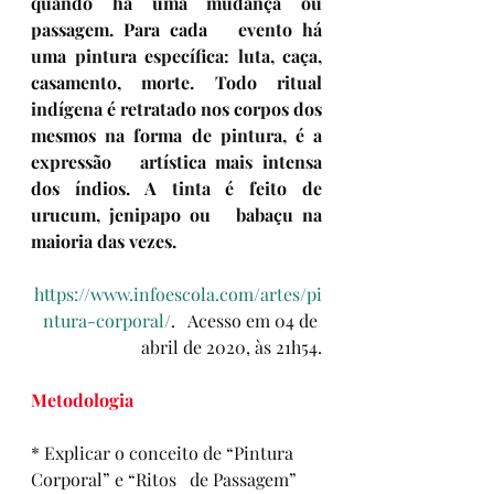
quando há uma mudança ou 
passagem. Para cada   evento há 
uma pintura específica: luta, caça, 
casamento, morte. Todo ritual   
indígena é retratado nos corpos dos 
mesmos na forma de pintura, é a 
expressão   artística mais intensa 
dos índios. A tinta 
é feito de 
urucum, jenipapo ou   babaçu na 
maioria das vezes.
https://www.infoescola.com/artes/pi
ntura-corporal/
.   Acesso em 04 de 
abril de 2020, às 21h54.
Metodologia
* Explicar o conceito de “Pintura 
Corporal” e “Ritos   de Passagem” 