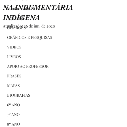
NA INDUMENTÁRIA
Fundamental II
INDÍGENA
Veja isso!!!!!
Atualizado:
26 de jun. de 2020
CHARGES
GRÁFICOS E PESQUISAS
VÍDEOS
LIVROS
APOIO AO PROFESSOR
FRASES
MAPAS
BIOGRAFIAS
6º ANO
7º ANO
8º ANO