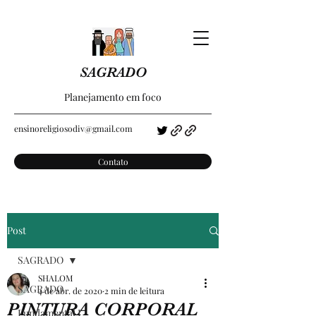
SAGRADO
Planejamento em foco
ensinoreligiosodiv@gmail.com
Contato
Post
SAGRADO
SHALOM
SAGRADO
4 de abr. de 2020
2 min de leitura
PINTURA CORPORAL
Fundamental I