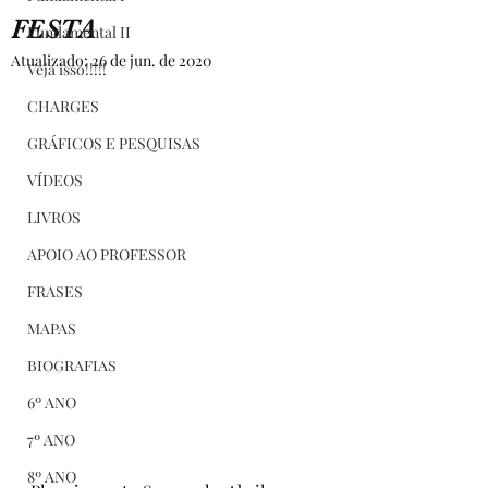
FESTA
Fundamental II
Atualizado:
26 de jun. de 2020
Veja isso!!!!!
CHARGES
GRÁFICOS E PESQUISAS
VÍDEOS
LIVROS
APOIO AO PROFESSOR
FRASES
MAPAS
BIOGRAFIAS
6º ANO
7º ANO
8º ANO