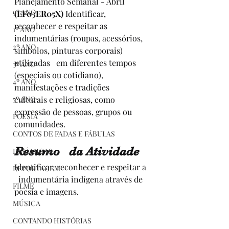
Planejamento Semanal - Abril
9º ANO
(EF03ER05X) 
Identificar, 
reconhecer e respeitar as   
1º ANO
indumentárias (roupas, acessórios, 
2º ANO
símbolos, pinturas corporais) 
utilizadas   em diferentes tempos 
3º ANO
(especiais ou cotidiano), 
4º ANO
manifestações e tradições   
5º ANO
culturais e religiosas, como 
expressão de pessoas, grupos ou 
POESIA
comunidades.
CONTOS DE FADAS E FÁBULAS
Resumo   da Atividade
DINÂMICAS
Identificar, reconhecer e respeitar a 
REPORTAGEM
  indumentária indígena através de 
FILME
poesia e imagens.
MÚSICA
CONTANDO HISTÓRIAS