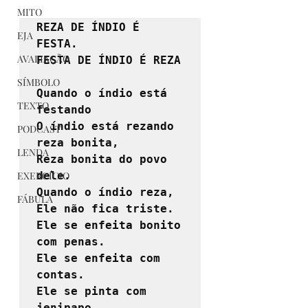
MITO
REZA DE ÍNDIO É 
EJA
FESTA. 

AVALIAÇÃO
FESTA DE ÍNDIO É REZA
SÍMBOLO
Quando o índio está 
TEXTO
festando

O índio está rezando 
PODCAST
reza bonita,

LENDA
Reza bonita do povo 
EXERCÍCIO
dele.

Quando o índio reza,

FÁBULA
Ele não fica triste.

Ele se enfeita bonito 
com penas.

Ele se enfeita com 
contas.

Ele se pinta com 
jenipapo.
