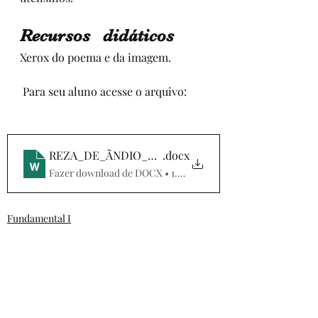
Recursos   didáticos
Xerox do poema e da imagem.
 Para seu aluno acesse o arquivo:
REZA_DE_ÃNDIO_Ã_FESTA_pandemia
.docx
Fazer download de DOCX • 1.41MB
Fundamental I
3º ANO
POESIA