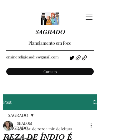
SAGRADO
Planejamento em foco
ensinoreligiosodiv@gmail.com
Contato
Post
SAGRADO
SHALOM
SAGRADO
4 de abr. de 2020
1 min de leitura
REZA DE ÍNDIO É
Fundamental I