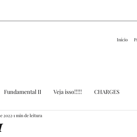
Início
P
Fundamental II
Veja isso!!!!!
CHARGES
de 2022
VÍDEOS
1 min de leitura
LIVROS
APOIO AO PROFESSOR
M