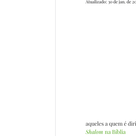
Atualizado:
30 de jan. de 2
BIOGRAFIAS
6º ANO
4º ANO
5º ANO
POE
FILME
MÚSICA
CO
aqueles a quem é di
Shalom 
na Bíblia