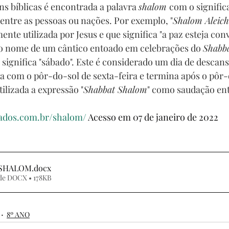
s bíblicas é encontrada a palavra 
shalom 
com o signific
entre as pessoas ou nações. Por exemplo, "
Shalom Aleic
te utilizada por Jesus e que significa "a paz esteja conv
o nome de um cântico entoado em celebrações do 
Shabb
, significa "sábado". Este é considerado um dia de descan
ia com o pôr-do-sol de sexta-feira e termina após o pôr-
tilizada a expressão "
Shabbat Shalom
" como saudação ent
cados.com.br/shalom/
 Acesso em 07 de janeiro de 2022
 SHALOM
.docx
de DOCX • 178KB
8º ANO