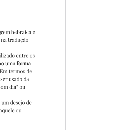
O
3º ANO
S
REPORTAGEM
igem hebraica e 
, na tradução 
ÃO
lizado entre os 
mo uma 
forma 
 Em termos de 
ser usado da 
om dia” ou 
 um desejo de 
aquele ou 