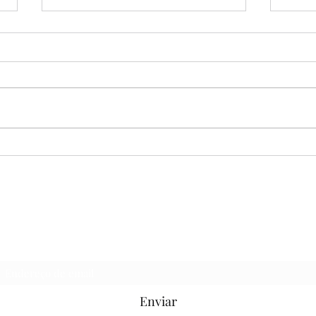
EF09ER06X - O SAPO E O
EF0
ESCORPIÃO
ALT
SAGRADO
Formulário de inscrição
Enviar