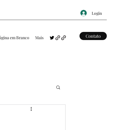
Login
Contato
ágina em Branco
Mais
FRASES
MAPAS