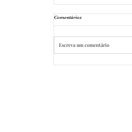
Comentários
Escreva um comentário
EF07ER22MG - DEUS É
CAIPIRA?