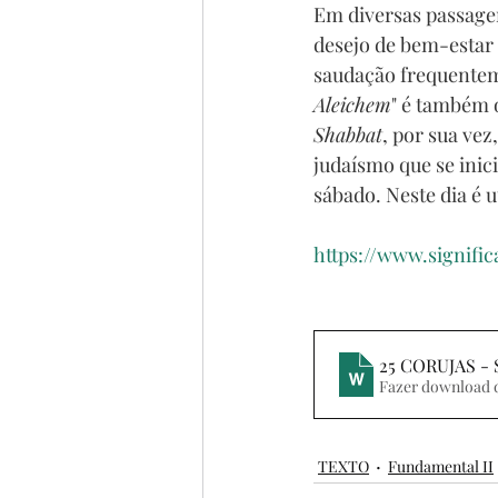
Em diversas passagen
desejo de bem-estar 
saudação frequentemen
Aleichem
" é também 
Shabbat
, por sua vez
judaísmo que se inic
sábado. Neste dia é u
https://www.signifi
25 CORUJAS -
Fazer download 
TEXTO
Fundamental II