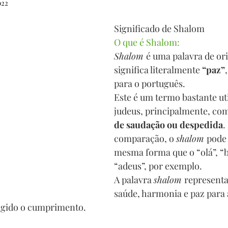
022
7º ANO
8º ANO
9º ANO
1º ANO
2º AN
Significado de Shalom
O que é Shalom:
SIA
CONTOS DE FADAS E FÁBULAS
DINÂMICA
Shalom 
é uma palavra de or
significa literalmente 
“paz”
para o português.
NTANDO HISTÓRIAS
MITO
EJA
AVALIAÇ
Este é um termo bastante uti
judeus, principalmente, co
de saudação ou despedida
.
comparação, o 
shalom 
pode 
mesma forma que o “olá”, “b
“adeus”, por exemplo.
A palavra 
shalom 
representa
saúde, harmonia e paz para 
rigido o cumprimento.