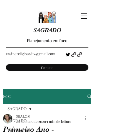
SAGRADO
Planejamento em foco
ensinoreligiosodiv@gmail.com
Contato
Post
SAGRADO
SHALOM
SAGRADO
20 de mar. de 2020
1 min de leitura
Primeiro Ano -
Fundamental I