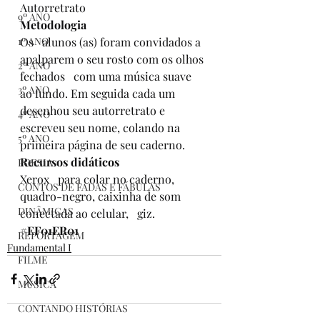
Autorretrato
9º ANO
Metodologia
Os   alunos (as) foram convidados a 
1º ANO
apalparem o seu rosto com os olhos 
2º ANO
fechados   com uma música suave 
3º ANO
ao fundo. Em seguida cada um 
desenhou seu autorretrato e   
4º ANO
escreveu seu nome, colando na 
5º ANO
primeira página de seu caderno.
Recursos didáticos
POESIA
Xerox   para colar no caderno, 
CONTOS DE FADAS E FÁBULAS
quadro-negro, caixinha de som 
DINÂMICAS
conectada ao celular,   giz.
#
EF01ER01
REPORTAGEM
Fundamental I
FILME
MÚSICA
CONTANDO HISTÓRIAS