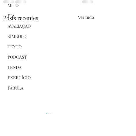
MITO
EJA
Posts recentes
Ver tudo
AVALIAÇÃO
SÍMBOLO
TEXTO
PODCAST
LENDA
EXERCÍCIO
FÁBULA