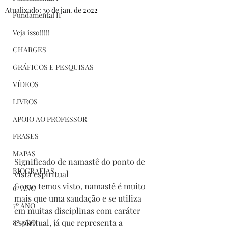
Atualizado:
30 de jan. de 2022
Fundamental II
Veja isso!!!!!
CHARGES
GRÁFICOS E PESQUISAS
VÍDEOS
LIVROS
APOIO AO PROFESSOR
FRASES
MAPAS
Significado de namastê do ponto de 
BIOGRAFIAS
vista espiritual
Como temos visto, namastê é muito 
6º ANO
mais que uma saudação e se utiliza 
7º ANO
em muitas disciplinas com caráter 
espiritual, já que representa a 
8º ANO