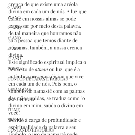
crença de que existe uma aréola 
9º ANO
divina em cada um de nós. A luz que 
1º ANO
existe em nossas almas se pode 
expressar por meio desta palavra, 
2º ANO
de tal maneira que honramos não 
3º ANO
só a pessoa que temos diante de 
nós, mas, também, a nossa crença 
4º ANO
divina.
5º ANO
Este significado espiritual implica o 
POESIA
conceito de 
atman
 ou luz, que é a 
autêntica presença divina que vive 
CONTOS DE FADAS E FÁBULAS
em cada um de nós. Pois bem, o 
DINÂMICAS
símbolo de namastê com as palmas 
das mãos unidas, se traduz como "o 
REPORTAGEM
divino em mim, saúda o divino em 
FILME
você".
Devido à carga de profundidade e 
MÚSICA
espiritualidade da palavra e seu 
CONTANDO HISTÓRIAS
símbolo, o uso de namastê pode 