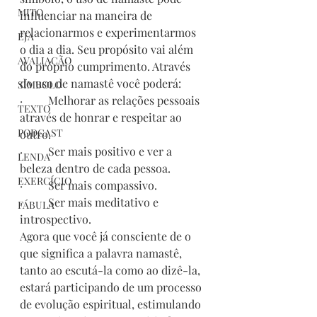
MITO
influenciar na maneira de 
relacionarmos e experimentarmos 
EJA
o dia a dia. Seu propósito vai além 
AVALIAÇÃO
do próprio cumprimento. Através 
do uso de namastê você poderá:
SÍMBOLO
·         Melhorar as relações pessoais 
TEXTO
através de honrar e respeitar ao 
PODCAST
outro.
·         Ser mais positivo e ver a 
LENDA
beleza dentro de cada pessoa.
EXERCÍCIO
·         Ser mais compassivo.
·         Ser mais meditativo e 
FÁBULA
introspectivo.
Agora que você já consciente de o 
que significa a palavra namastê, 
tanto ao escutá-la como ao dizê-la, 
estará participando de um processo 
de evolução espiritual, estimulando 