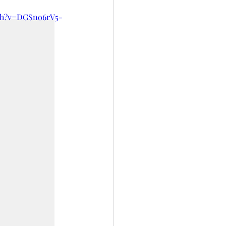
O
3º ANO
ch?v=DGSno6rV5-
S
REPORTAGEM
ÃO