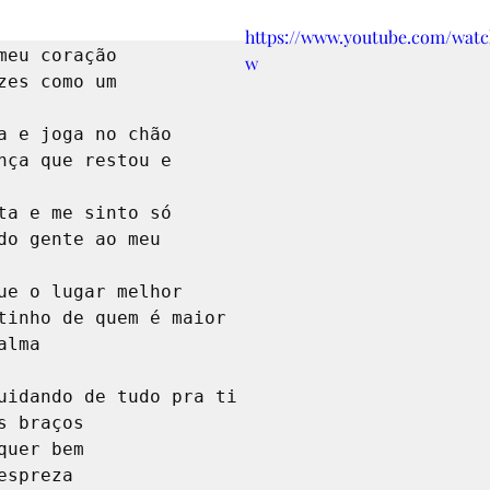
7º ANO
8º ANO
9º ANO
1º ANO
2º AN
https://www.youtube.com/wat
meu coração

w
SIA
CONTOS DE FADAS E FÁBULAS
DINÂMICA
NTANDO HISTÓRIAS
MITO
EJA
AVALIAÇ
lma
