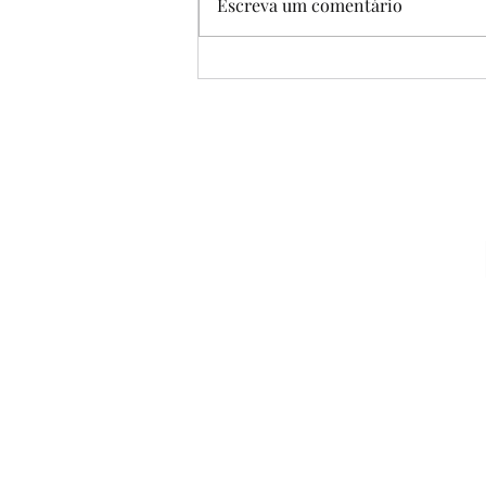
Escreva um comentário
EF07ER22MG - DEUS É
CAIPIRA?