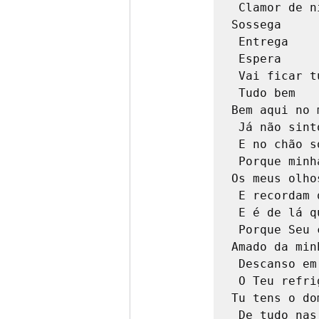
 Clamor de ninguém

Sossega

 Entrega

 Espera

 Vai ficar tudo bem

 Tudo bem

Bem aqui no 
 Já não sinto aquele turbilhão

 E no chão só vou me prostrar

 Porque minha alma quer lhe adorar

Os meus olho
 E recordam que Deus é fiel

 E é de lá que o socorro vem

 Porque Seu cuidado sempre vai além

Amado da min
 Descanso em Ti

 O Teu refrigério é…

Tu tens o dom
 De tudo nas mãos
