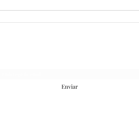
EF09ER06X - O SAPO E O
EF0
ESCORPIÃO
ALT
SAGRADO
Formulário de inscrição
Enviar
(37)99859-
6660