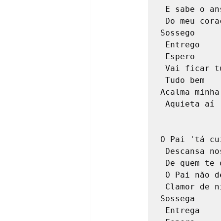
 E sabe o anseio

 Do meu coração

Sossego

 Entrego

 Espero

 Vai ficar tudo bem

 Tudo bem

Acalma minha'
 Aquieta aí

O Pai 'tá cu
 Descansa nos braços

 De quem te quer bem

 O Pai não despreza

 Clamor de ninguém

Sossega

 Entrega
