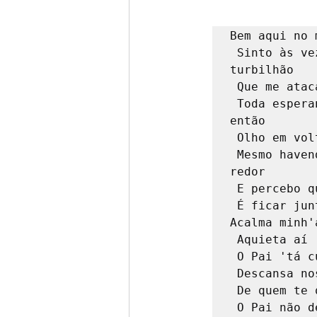
BIOGRAFIAS
6º ANO
Bem aqui no 
 Sinto às vezes como um 
4º ANO
5º ANO
POE
turbilhão

 Que me ataca e joga no chão

 Toda esperança que restou e 
FILME
MÚSICA
CO
então

 Olho em volta e me sinto só

 Mesmo havendo gente ao meu 
redor

 E percebo que o lugar melhor

 É ficar juntinho de quem é maior

Acalma minh'a
 Aquieta aí

 O Pai 'tá cuidando de tudo pra ti

 Descansa nos braços

 De quem te quer bem

 O Pai não despreza
