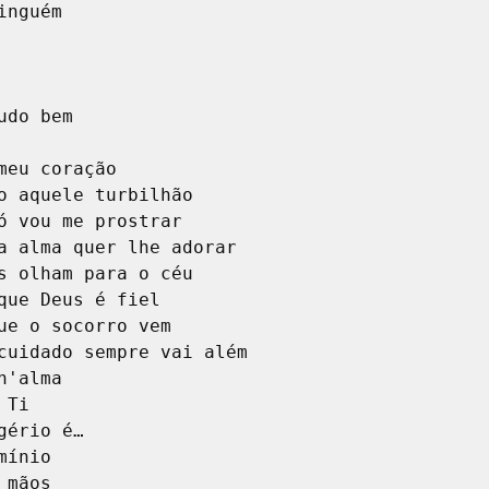
meu coração

s olham para o céu

h'alma

ínio
