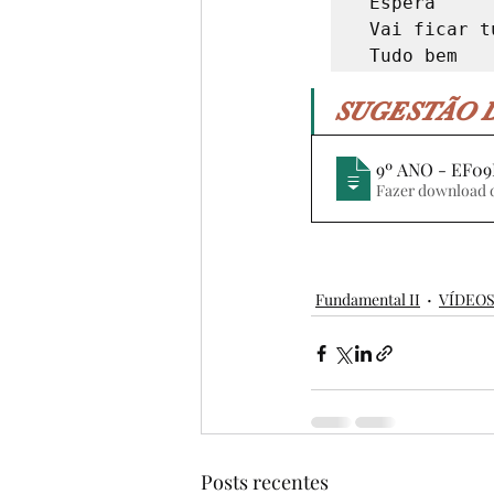
 Espera

 Vai ficar tudo bem

SUGESTÃO D
9º ANO - EF0
Fundamental II
VÍDEO
Posts recentes