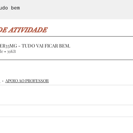
E ATIVIDADE
9ER33MG - TUDO VAI FICAR BEM
.
Fazer download de • 39KB
S
APOIO AO PROFESSOR