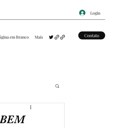
Login
Contato
ágina em Branco
Mais
FRASES
MAPAS
 BEM