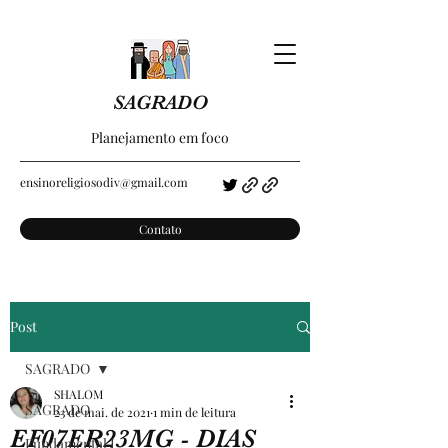
SAGRADO
Planejamento em foco
ensinoreligiosodiv@gmail.com
Contato
Post
SAGRADO
SHALOM
SAGRADO
23 de mai. de 2021
1 min de leitura
EF07ER23MG - DIAS
Fundamental I