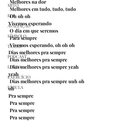
 Melhores na dor
MITO
 Melhores em tudo, tudo, tudo
EJA
 Oh oh oh
Vivemos esperando
AVALIAÇÃO
 O dia em que seremos
SÍMBOLO
 Para sempre
 Vivemos esperando, oh oh oh
TEXTO
Dias melhores pra sempre
PODCAST
 Dias melhores pra sempre
 Dias melhores pra sempre yeah 
LENDA
yeah
EXERCÍCIO
 Dias melhores pra sempre uuh oh 
FÁBULA
oh
Pra sempre
 Pra sempre
 Pra sempre
 Pra sempre