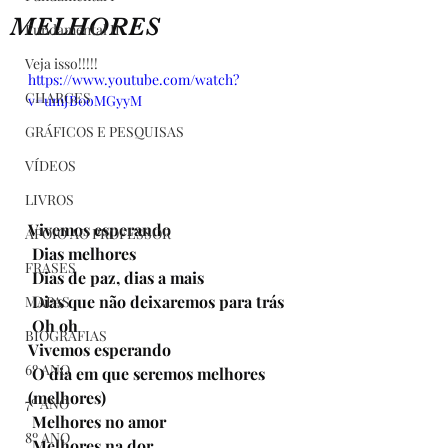
MELHORES
Fundamental II
Veja isso!!!!!
https://www.youtube.com/watch?
CHARGES
v=umJB0oMGyyM
GRÁFICOS E PESQUISAS
VÍDEOS
LIVROS
Vivemos esperando
APOIO AO PROFESSOR
 Dias melhores
FRASES
 Dias de paz, dias a mais
 Dias que não deixaremos para trás
MAPAS
 Oh oh
BIOGRAFIAS
Vivemos esperando
6º ANO
 O dia em que seremos melhores 
(melhores)
7º ANO
 Melhores no amor
8º ANO
 Melhores na dor