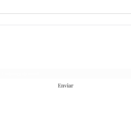
EF09ER06X - O SAPO E O
EF0
ESCORPIÃO
ALT
SAGRADO
Formulário de inscrição
Enviar
(37)99859-
6660