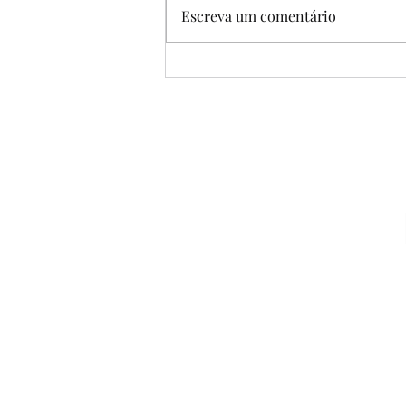
Escreva um comentário
EF07ER22MG - DEUS É
CAIPIRA?