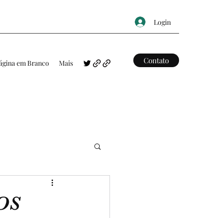
Login
Contato
ágina em Branco
Mais
FRASES
MAPAS
OS