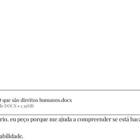
7º ANO
8º ANO
9º ANO
1º ANO
2º AN
SIA
CONTOS DE FADAS E FÁBULAS
DINÂMICA
NTANDO HISTÓRIAS
MITO
EJA
AVALIAÇ
 que são direitos humanos
.docx
de DOCX • 1.39MB
io, eu peço porque me ajuda a compreender se está bac
abilidade.