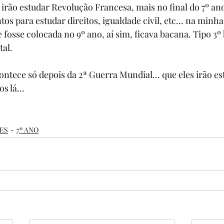
 irão estudar Revolução Francesa, mais no final do 7º ano
os para estudar direitos, igualdade civil, etc... na minh
 fosse colocada no 9º ano, aí sim, ficava bacana. Tipo 3º
al.
ntece só depois da 2ª Guerra Mundial... que eles irão es
s lá...
ES
7º ANO