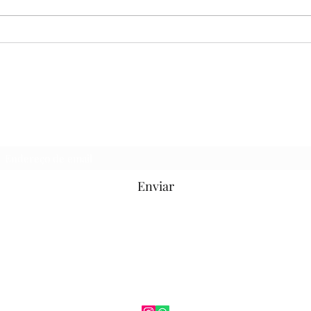
EF09ER06X - O SAPO E O
EF0
ESCORPIÃO
ALT
SAGRADO
Formulário de inscrição
Enviar
(37)99859-
6660