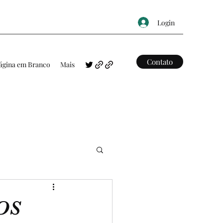
Login
Contato
ágina em Branco
Mais
FRASES
MAPAS
OS