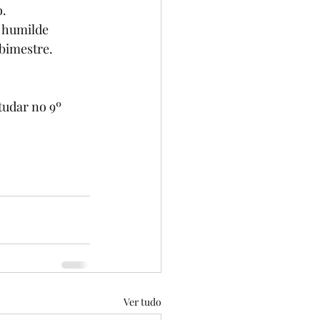
. 
a humilde 
 bimestre. 
tudar no 9º 
Ver tudo