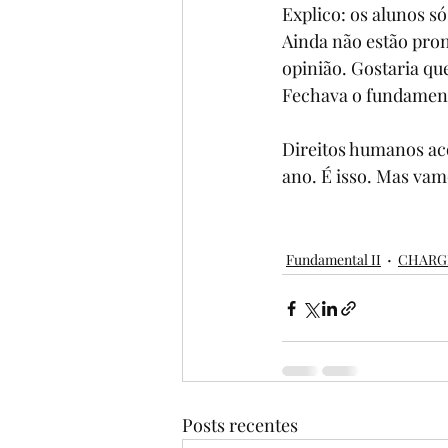
Explico: os alunos só
Ainda não estão pront
opinião. Gostaria que
Fechava o fundament
Direitos humanos aco
ano. É isso. Mas vamo
Fundamental II
CHARG
Posts recentes