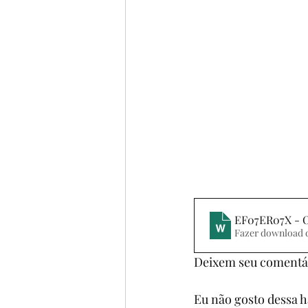
BIOGRAFIAS
6º ANO
4º ANO
5º ANO
POE
FILME
MÚSICA
CO
EF07ER07X - O
Fazer download 
Deixem seu comentár
Eu não gosto dessa h