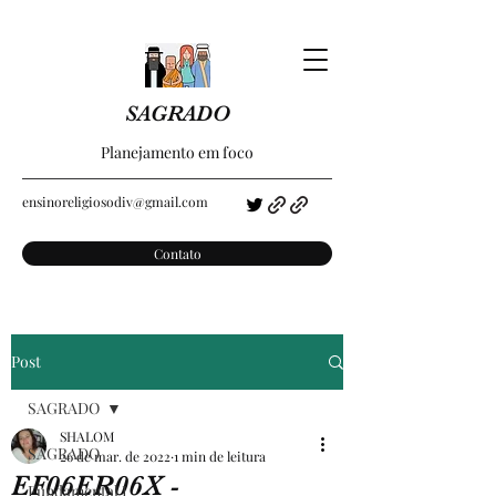
SAGRADO
Planejamento em foco
ensinoreligiosodiv@gmail.com
Contato
Post
SAGRADO
SHALOM
SAGRADO
26 de mar. de 2022
1 min de leitura
EF06ER06X -
Fundamental I