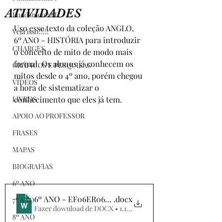
ATIVIDADES
Fundamental II
Uso esse texto da coleção ANGLO, 
Veja isso!!!!!
6º ANO - HISTÓRIA para introduzir 
CHARGES
o conceito de mito de modo mais 
formal. Os alunos já conhecem os 
GRÁFICOS E PESQUISAS
mitos desde o 4º ano, porém chegou 
VÍDEOS
a hora de sistematizar o 
LIVROS
conhecimento que eles já tem.
APOIO AO PROFESSOR
FRASES
MAPAS
BIOGRAFIAS
6º ANO
6º ANO - EF06ER06X - O QUE É MITO
.docx
7º ANO
Fazer download de DOCX • 1.18MB
8º ANO