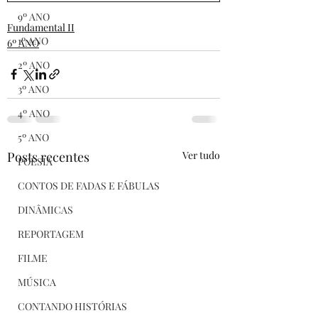
9º ANO
Fundamental II
1º ANO
6º ANO
2º ANO
3º ANO
4º ANO
5º ANO
Posts recentes
Ver tudo
POESIA
CONTOS DE FADAS E FÁBULAS
DINÂMICAS
REPORTAGEM
FILME
MÚSICA
CONTANDO HISTÓRIAS