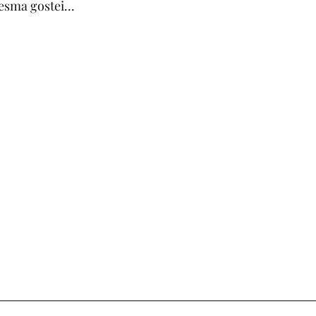
sma gostei...
7º ANO
8º ANO
9º ANO
1º ANO
2º AN
SIA
CONTOS DE FADAS E FÁBULAS
DINÂMICA
NTANDO HISTÓRIAS
MITO
EJA
AVALIAÇ