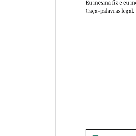
Eu mesma fiz e eu me
BIOGRAFIAS
6º ANO
Caça-palavras legal.
4º ANO
5º ANO
POE
FILME
MÚSICA
CO