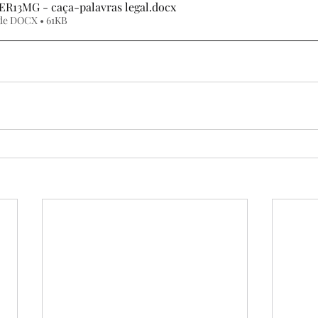
ER13MG - caça-palavras legal
.docx
de DOCX • 61KB