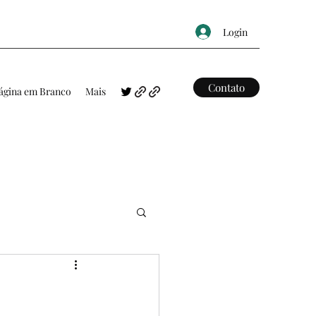
Login
Contato
ágina em Branco
Mais
FRASES
MAPAS