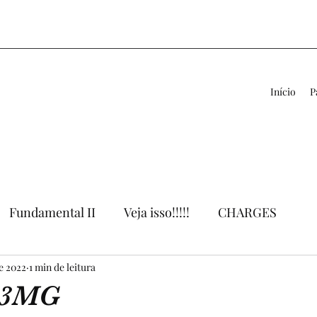
Início
P
Fundamental II
Veja isso!!!!!
CHARGES
de 2022
VÍDEOS
1 min de leitura
LIVROS
APOIO AO PROFESSOR
13MG