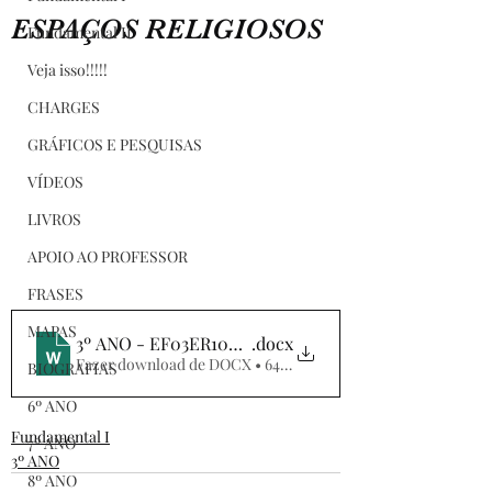
ESPAÇOS RELIGIOSOS
Fundamental II
Veja isso!!!!!
CHARGES
GRÁFICOS E PESQUISAS
VÍDEOS
LIVROS
APOIO AO PROFESSOR
FRASES
MAPAS
3º ANO - EF03ER10MG - CAÇA-PALAVRAS DOS ESP
.docx
Fazer download de DOCX • 64KB
BIOGRAFIAS
6º ANO
Fundamental I
7º ANO
3º ANO
8º ANO