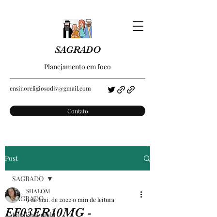
SAGRADO
Planejamento em foco
ensinoreligiosodiv@gmail.com
Contato
Post
SAGRADO
SHALOM
SAGRADO
9 de mai. de 2022
0 min de leitura
EF03ER10MG -
Fundamental I