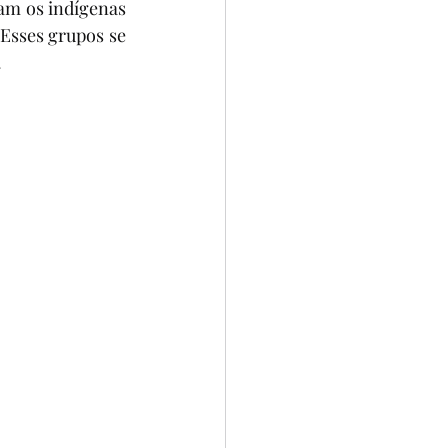
iam os indígenas 
O
3º ANO
Esses grupos se 
.
S
REPORTAGEM
ÃO