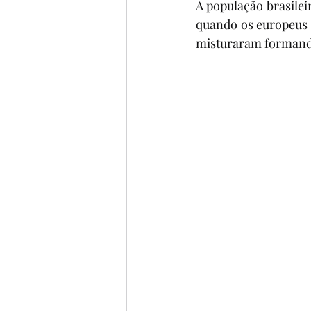
A população brasileir
BIOGRAFIAS
6º ANO
quando os europeus 
misturaram formando
4º ANO
5º ANO
POE
FILME
MÚSICA
CO