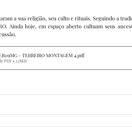
ram a sua religião, seu culto e rituais. Seguindo a trad
O. Ainda hoje, em espaço aberto cultuam seus ancest
cussão.
03ER09MG - TERREIRO MONTAGEM 4
.pdf
de PDF • 228KB