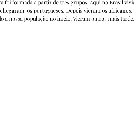
a foi formada a partir de três grupos. Aqui no Brasil viv
7º ANO
8º ANO
9º ANO
1º ANO
2º AN
chegaram, os portugueses. Depois vieram os africanos. 
 a nossa população no início. Vieram outros mais tarde
SIA
CONTOS DE FADAS E FÁBULAS
DINÂMICA
NTANDO HISTÓRIAS
MITO
EJA
AVALIAÇ