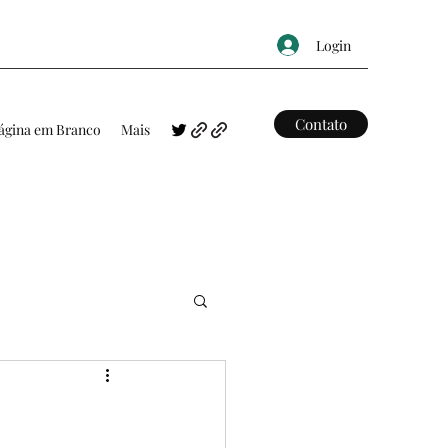
Login
Contato
ágina em Branco
Mais
FRASES
MAPAS