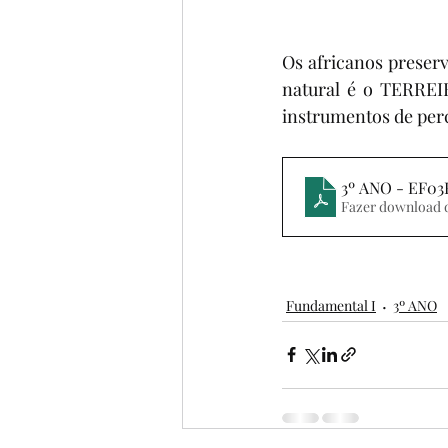
Os africanos preserva
natural é o TERREIR
instrumentos de per
3º ANO - EF
Fazer download 
Fundamental I
3º ANO