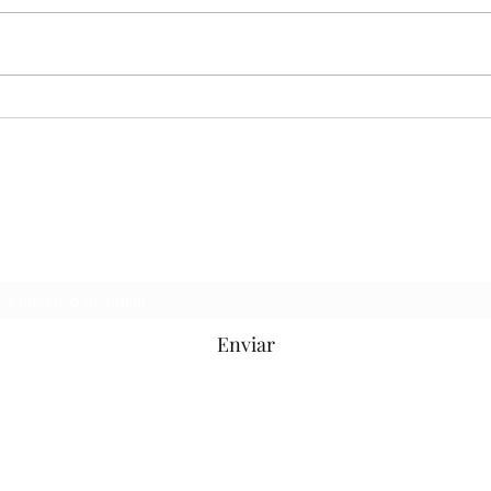
EF05ER15MG - AVALIAÇÃO
DIN
ACOL
ano 
SAGRADO
Formulário de inscrição
Enviar
(37)99859-