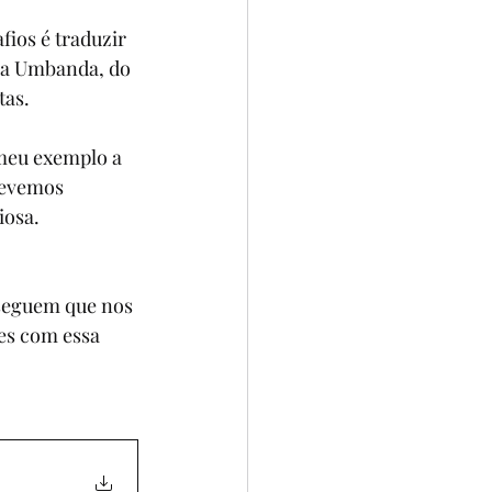
O
3º ANO
ios é traduzir 
da Umbanda, do 
tas.
S
REPORTAGEM
meu exemplo a 
devemos 
ÃO
iosa.
 seguem que nos 
es com essa 