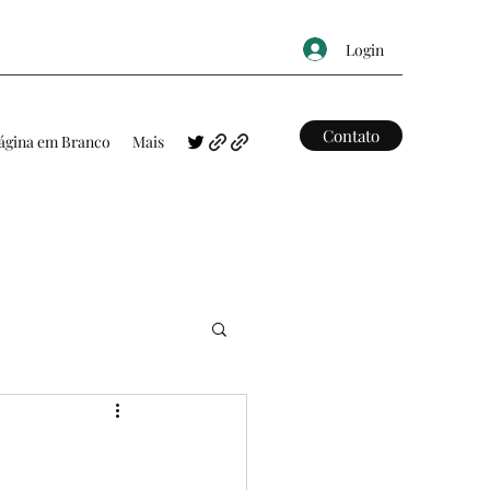
Login
Contato
ágina em Branco
Mais
FRASES
MAPAS