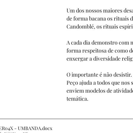
7º ANO
8º ANO
9º ANO
1º ANO
2º AN
Um dos nossos maiores desaf
de forma bacana os rituais 
Candomblé, os rituais espíri
SIA
CONTOS DE FADAS E FÁBULAS
DINÂMICA
A cada dia demonstro com 
forma respeitosa de como 
NTANDO HISTÓRIAS
MITO
EJA
AVALIAÇ
enxergar a diversidade relig
O importante é não desistir.
Peço ajuda a todos que nos
enviem modelos de atividad
temática.
3ER04X - UMBANDA
.docx