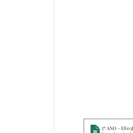
BIOGRAFIAS
6º ANO
4º ANO
5º ANO
POE
FILME
MÚSICA
CO
3º ANO - EF0