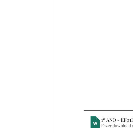
BIOGRAFIAS
6º ANO
4º ANO
5º ANO
POE
FILME
MÚSICA
CO
1º ANO - EF0
Fazer download 