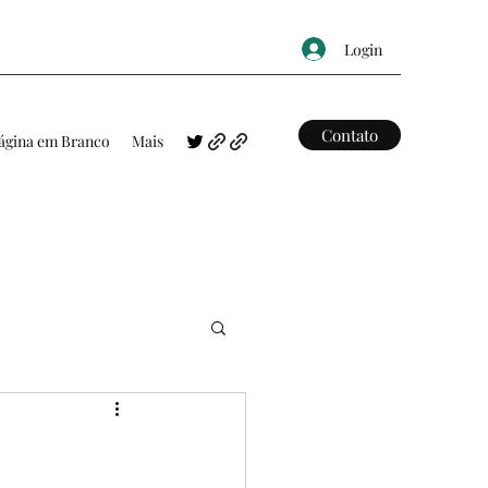
Login
Contato
ágina em Branco
Mais
FRASES
MAPAS