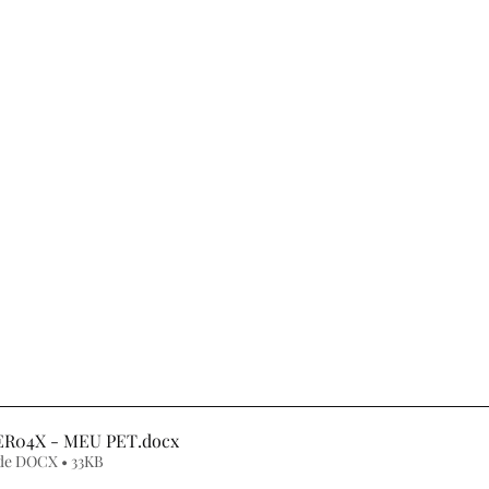
7º ANO
8º ANO
9º ANO
1º ANO
2º AN
SIA
CONTOS DE FADAS E FÁBULAS
DINÂMICA
NTANDO HISTÓRIAS
MITO
EJA
AVALIAÇ
1ER04X - MEU PET
.docx
de DOCX • 33KB