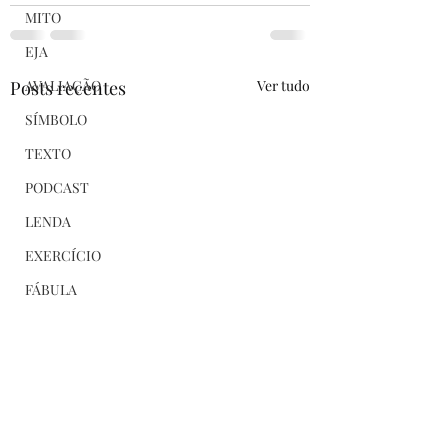
MITO
EJA
Posts recentes
Ver tudo
AVALIAÇÃO
SÍMBOLO
TEXTO
PODCAST
LENDA
EXERCÍCIO
FÁBULA