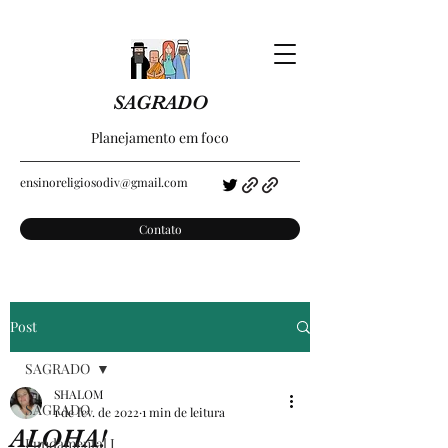
SAGRADO
Planejamento em foco
ensinoreligiosodiv@gmail.com
Contato
Post
SAGRADO
SHALOM
SAGRADO
1 de fev. de 2022
1 min de leitura
ALOHA!
Fundamental I