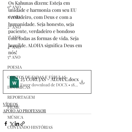
Os Kahunas dizem: Esteja em 
9º ANO
unidade e harmonia com seu EU 
verdadeiro, com Deus e com a 
1º ANO
humanidade. Seja honesto, seja 
2º ANO
paciente, verdadeiro e bondoso 
3º ANO
com todas as formas de vida. Seja 
humilde. ALOHA significa Deus em 
4º ANO
nós!
5º ANO
POESIA
CONTOS DE FADAS E FÁBULAS
25 CORUJAS - ALOHA!
.docx
Fazer download de DOCX • 188KB
DINÂMICAS
REPORTAGEM
VÍDEOS
FILME
APOIO AO PROFESSOR
MÚSICA
CONTANDO HISTÓRIAS