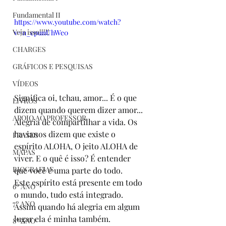
Fundamental II
https://www.youtube.com/watch?
Veja isso!!!!!
v=n_epunUhWe0
CHARGES
GRÁFICOS E PESQUISAS
VÍDEOS
Significa oi, tchau, amor... É o que 
LIVROS
dizem quando querem dizer amor...
APOIO AO PROFESSOR
Alegria de compartilhar a vida. Os 
havianos dizem que existe o 
FRASES
espírito ALOHA, O jeito ALOHA de 
MAPAS
viver. E o quê é isso? É entender 
BIOGRAFIAS
que você é uma parte do todo.
Este espírito está presente em todo 
6º ANO
o mundo, tudo está integrado. 
7º ANO
Assim quando há alegria em algum 
lugar ela é minha também.
8º ANO