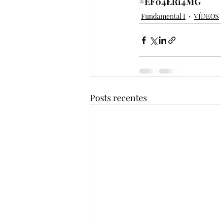
#
EF04ER14MG
Fundamental I
VÍDEOS
Posts recentes