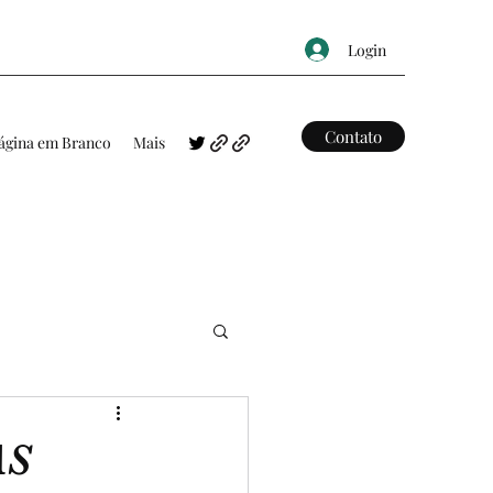
Login
Contato
ágina em Branco
Mais
FRASES
MAPAS
AS