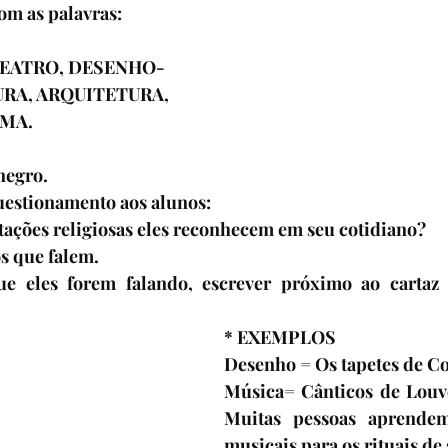
om as palavras:
TEATRO, DESENHO-
RA, ARQUITETURA, 
MA. 
negro.
estionamento aos alunos:
epresentações religiosas eles reconhecem em seu cotidiano? 
s que falem.
 eles forem falando, escrever próximo ao cartaz a
* EXEMPLOS
Desenho = Os tapetes de Co
Música= Cânticos de Louvo
Muitas pessoas aprendem
musicais para os rituais de 