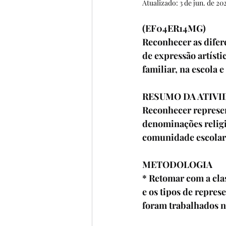
Atualizado:
3 de jun. de 20
BIOGRAFIAS
6º ANO
(EF04ER14MG)
Reconhecer as difer
4º ANO
5º ANO
POE
de expressão artísti
familiar, na escola 
FILME
MÚSICA
CO
RESUMO DA ATIVI
Reconhecer represent
denominações religi
comunidade escolar
METODOLOGIA
* Retomar com a clas
e os tipos de represe
foram trabalhados na