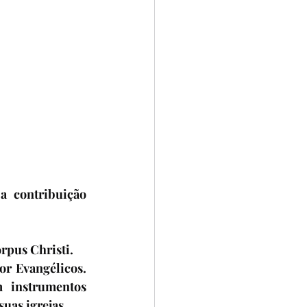
 contribuição 
rpus Christi. 
r Evangélicos. 
 instrumentos 
suas igrejas. 