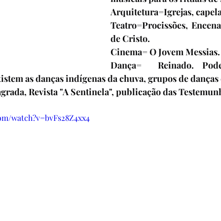
Arquitetura=Igrejas, capelas
Teatro=Procissões, Encena
de Cristo.
Cinema= O Jovem Messias.
Dança=  Reinado. Pode
stem as danças indígenas da chuva, grupos de danças c
agrada, Revista "A Sentinela", publicação das Testemun
com/watch?v=bvFs28Z4xx4