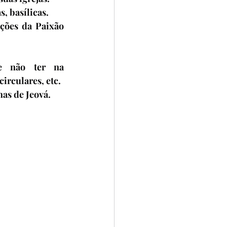
, basílicas.
ções da Paixão 
 
 não ter na 
irculares, etc.
has de Jeová.