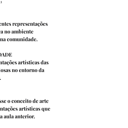
21
7º ANO
8º ANO
9º ANO
1º ANO
2º AN
entes representações 
SIA
CONTOS DE FADAS E FÁBULAS
DINÂMICA
ca no ambiente 
e na comunidade.
NTANDO HISTÓRIAS
MITO
EJA
AVALIAÇ
DADE
ações artísticas das 
osas no entorno da 
.
se o conceito de arte 
ntações artísticas que 
 aula anterior. 