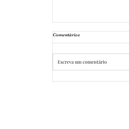
Comentários
Escreva um comentário
EF07ER22MG - DEUS É
CAIPIRA?