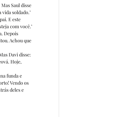
 Mas Saul disse 
a vida soldado.’ 
ai. E este 
esteja com você.’
a. Depois 
itou. Achou que 
 Mas Davi disse: 
ová. Hoje, 
na funda e 
orto! Vendo os 
trás deles e 