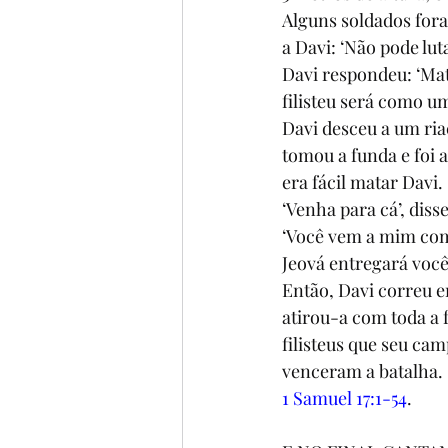
Alguns soldados fora
a Davi: ‘Não pode luta
Davi respondeu: ‘Mat
filisteu será como um
Davi desceu a um ria
tomou a funda e foi 
era fácil matar Davi.
‘Venha para cá’, diss
‘Você vem a mim com 
Jeová entregará você
Então, Davi correu e
atirou-a com toda a 
filisteus que seu cam
venceram a batalha.
1 Samuel 17:1-54
.