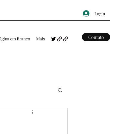
Login
Contato
ágina em Branco
Mais
FRASES
MAPAS