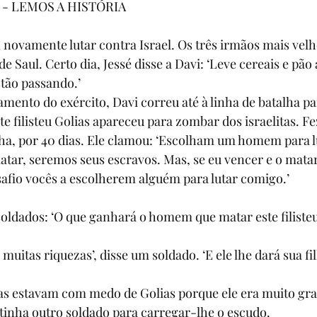
 - LEMOS A HISTÓRIA
ovamente lutar contra Israel. Os três irmãos mais velh
e Saul. Certo dia, Jessé disse a Davi: ‘Leve cereais e pão 
tão passando.’
nto do exército, Davi correu até à linha de batalha pa
e filisteu Golias apareceu para zombar dos israelitas. Fe
ha, por 40 dias. Ele clamou: ‘Escolham um homem para l
atar, seremos seus escravos. Mas, se eu vencer e o matar
afio vocês a escolherem alguém para lutar comigo.’
oldados: ‘O que ganhará o homem que matar este filisteu e
uitas riquezas’, disse um soldado. ‘E ele lhe dará sua fi
tas estavam com medo de Golias porque ele era muito gr
e tinha outro soldado para carregar-lhe o escudo.