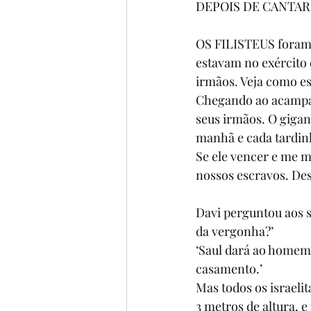
DEPOIS DE CANTAR
OS FILISTEUS foram n
estavam no exército d
irmãos. Veja como es
Chegando ao acampame
seus irmãos. O gigant
manhã e cada tardin
Se ele vencer e me m
nossos escravos. Des
Davi perguntou aos s
da vergonha?’
‘Saul dará ao homem m
casamento.’
Mas todos os israeli
3 metros de altura, 