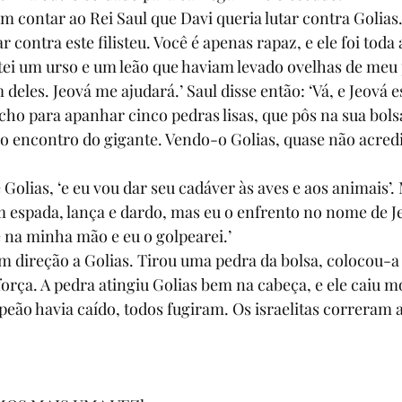
m contar ao Rei Saul que Davi queria lutar contra Golias.
r contra este filisteu. Você é apenas rapaz, e ele foi toda 
ei um urso e um leão que haviam levado ovelhas de meu p
 deles. Jeová me ajudará.’ Saul disse então: ‘Vá, e Jeová 
cho para apanhar cinco pedras lisas, que pôs na sua bols
ao encontro do gigante. Vendo-o Golias, quase não acred
e Golias, ‘e eu vou dar seu cadáver às aves e aos animais’.
espada, lança e dardo, mas eu o enfrento no nome de Je
 na minha mão e eu o golpearei.’
m direção a Golias. Tirou uma pedra da bolsa, colocou-a 
força. A pedra atingiu Golias bem na cabeça, e ele caiu m
peão havia caído, todos fugiram. Os israelitas correram a