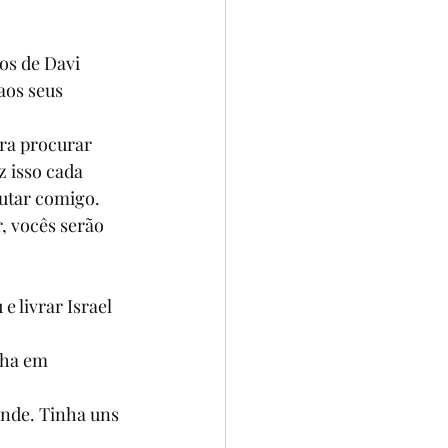
os de Davi 
aos seus 
ra procurar 
z isso cada 
utar comigo. 
, vocês serão 
 livrar Israel 
lha em 
ande. Tinha uns 