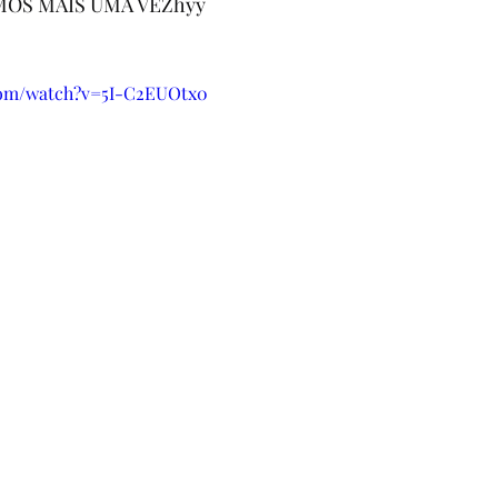
MOS MAIS UMA VEZhyy
com/watch?v=5I-C2EUOtx0