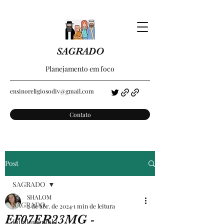
SAGRADO
Planejamento em foco
ensinoreligiosodiv@gmail.com
Contato
Post
SAGRADO
SHALOM
SAGRADO
2 de abr. de 2024
1 min de leitura
EF07ER23MG -
Fundamental I