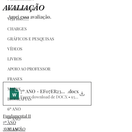
AVALIAÇÃO
Fundamental II
Amei essa avaliação.
Veja isso!!!!!
CHARGES
GRÁFICOS E PESQUISAS
VÍDEOS
LIVROS
APOIO AO PROFESSOR
FRASES
MAPAS
7º ANO - EF07ER23MG - AVALIAÇÃO
.docx
Fazer download de DOCX • 933KB
BIOGRAFIAS
6º ANO
Fundamental II
7º ANO
7º ANO
8º ANO
AVALIAÇÃO