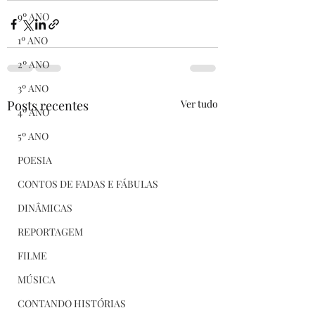
9º ANO
1º ANO
2º ANO
3º ANO
Posts recentes
Ver tudo
4º ANO
5º ANO
POESIA
CONTOS DE FADAS E FÁBULAS
DINÂMICAS
REPORTAGEM
FILME
MÚSICA
CONTANDO HISTÓRIAS