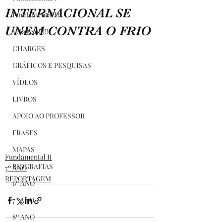
INTERNACIONAL SE
Fundamental II
UNEM CONTRA O FRIO
Veja isso!!!!!
CHARGES
GRÁFICOS E PESQUISAS
VÍDEOS
LIVROS
APOIO AO PROFESSOR
FRASES
MAPAS
Fundamental II
BIOGRAFIAS
7º ANO
REPORTAGEM
6º ANO
7º ANO
8º ANO