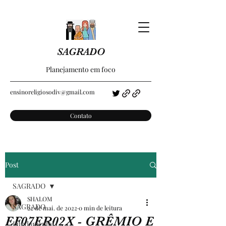
SAGRADO
Planejamento em foco
ensinoreligiosodiv@gmail.com
Contato
Post
SAGRADO
SHALOM
SAGRADO
22 de mai. de 2022
0 min de leitura
EF07ER02X - GRÊMIO E
Fundamental I