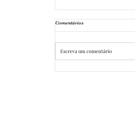
Comentários
Escreva um comentário
EF07ER22MG - DEUS É
CAIPIRA?