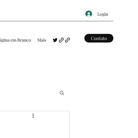
Login
Contato
ágina em Branco
Mais
FRASES
MAPAS