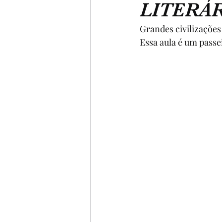
LITERÁR
BIOGRAFIAS
6º ANO
Grandes civilizações
Essa aula é um passe
4º ANO
5º ANO
POE
FILME
MÚSICA
CO