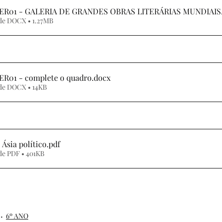
6ER01 - GALERIA DE GRANDES OBRAS LITERÁRIAS MUNDIAIS
de DOCX • 1.27MB
ER01 - complete o quadro
.docx
de DOCX • 14KB
Ásia político
.pdf
de PDF • 401KB
6º ANO