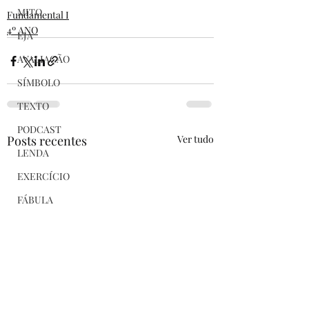
MITO
Fundamental I
4º ANO
EJA
AVALIAÇÃO
SÍMBOLO
TEXTO
PODCAST
Posts recentes
Ver tudo
LENDA
EXERCÍCIO
FÁBULA