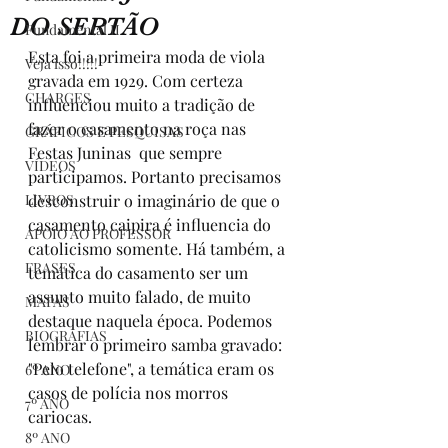
DO SERTÃO
Fundamental II
Esta foi a primeira moda de viola 
Veja isso!!!!!
gravada em 1929. Com certeza 
CHARGES
influenciou muito a tradição de 
fazer o casamento na roça nas 
GRÁFICOS E PESQUISAS
Festas Juninas  que sempre 
VÍDEOS
participamos. Portanto precisamos 
LIVROS
desconstruir o imaginário de que o 
casamento caipira é influencia do 
APOIO AO PROFESSOR
catolicismo somente. Há também, a 
FRASES
temática do casamento ser um 
assunto muito falado, de muito 
MAPAS
destaque naquela época. Podemos 
BIOGRAFIAS
lembrar o primeiro samba gravado: 
"Pelo telefone", a temática eram os 
6º ANO
casos de polícia nos morros 
7º ANO
cariocas.
8º ANO