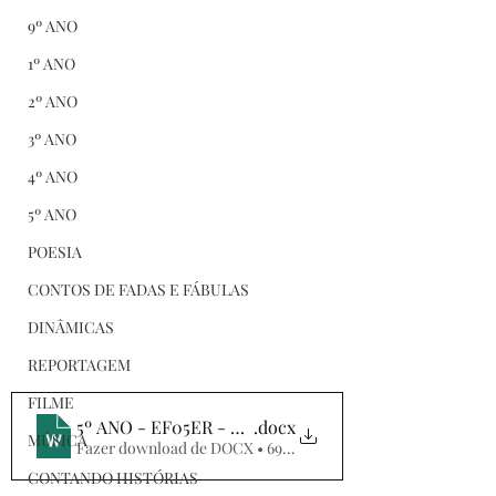
9º ANO
1º ANO
2º ANO
3º ANO
4º ANO
5º ANO
POESIA
CONTOS DE FADAS E FÁBULAS
DINÂMICAS
REPORTAGEM
FILME
5º ANO - EF05ER - TRADIÇÕES MINEIRAS II
.docx
MÚSICA
Fazer download de DOCX • 69KB
CONTANDO HISTÓRIAS