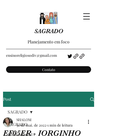
SAGRADO
Planejamento em foco
ensinoreligiosodiv@gmail.com
Contato
Post
SAGRADO
SHALOM
SAGRADO
30 de mai. de 2022
1 min de leitura
EF05ER - JORGINHO
Fundamental I