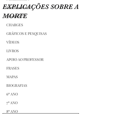
EXPLICAÇÕES SOBRE A
Fundamental II
MORTE
Veja isso!!!!!
CHARGES
GRÁFICOS E PESQUISAS
VÍDEOS
LIVROS
APOIO AO PROFESSOR
FRASES
MAPAS
BIOGRAFIAS
6º ANO
7º ANO
8º ANO