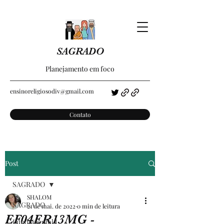
SAGRADO
Planejamento em foco
ensinoreligiosodiv@gmail.com
Contato
Post
SAGRADO
SHALOM
SAGRADO
21 de mai. de 2022
0 min de leitura
EF04ER13MG -
Fundamental I