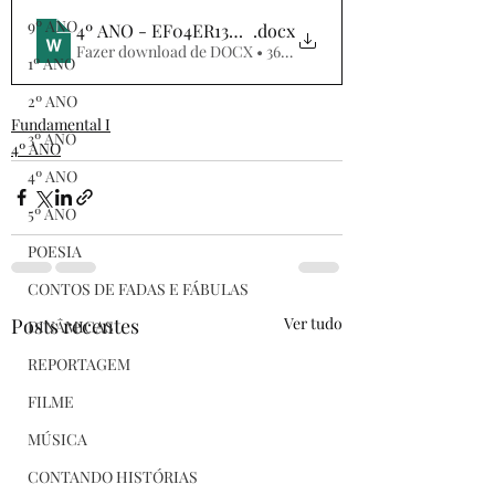
9º ANO
4º ANO - EF04ER13MG - EXPLIÇÕES SOBRE A MOR
.docx
Fazer download de DOCX • 368KB
1º ANO
2º ANO
Fundamental I
3º ANO
4º ANO
4º ANO
5º ANO
POESIA
CONTOS DE FADAS E FÁBULAS
Posts recentes
Ver tudo
DINÂMICAS
REPORTAGEM
FILME
MÚSICA
CONTANDO HISTÓRIAS