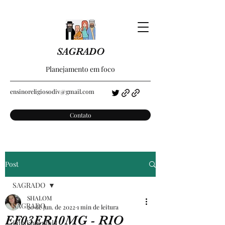
SAGRADO
Planejamento em foco
ensinoreligiosodiv@gmail.com
Contato
Post
SAGRADO
SHALOM
SAGRADO
20 de jun. de 2022
1 min de leitura
EF03ER10MG - RIO
Fundamental I