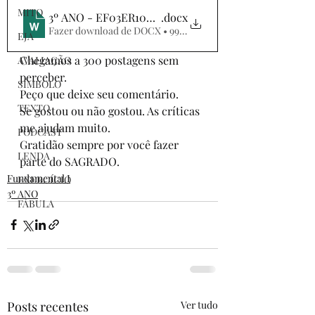
MITO
3º ANO - EF03ER10MG - RIO GANGES
.docx
Fazer download de DOCX • 99KB
EJA
Chegamos a 300 postagens sem 
AVALIAÇÃO
perceber. 
SÍMBOLO
Peço que deixe seu comentário.
TEXTO
Se gostou ou não gostou. As críticas 
me ajudam muito.
PODCAST
Gratidão sempre por você fazer 
LENDA
parte do SAGRADO.
Fundamental I
EXERCÍCIO
3º ANO
FÁBULA
Posts recentes
Ver tudo