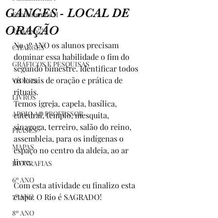
GANGES - LOCAL DE
Fundamental II
ORAÇÃO
Veja isso!!!!!
No 3º ANO os alunos precisam 
CHARGES
dominar essa habilidade o fim do 
GRÁFICOS E PESQUISAS
segundo bimestre. Identificar todos 
os locais de oração e prática de 
VÍDEOS
rituais.  
LIVROS
Temos igreja, capela, basílica, 
APOIO AO PROFESSOR
catedral, templo, mesquita, 
sinagoga, terreiro, salão do reino, 
FRASES
assembleia, para os indígenas o 
MAPAS
espaço no centro da aldeia, ao ar 
livre. 
BIOGRAFIAS
6º ANO
Com esta atividade eu finalizo esta 
7º ANO
etapa. O Rio é SAGRADO!
8º ANO