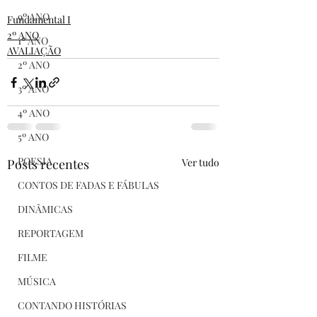
9º ANO
Fundamental I
2º ANO
1º ANO
AVALIAÇÃO
2º ANO
3º ANO
4º ANO
5º ANO
POESIA
Posts recentes
Ver tudo
CONTOS DE FADAS E FÁBULAS
DINÂMICAS
REPORTAGEM
FILME
MÚSICA
CONTANDO HISTÓRIAS