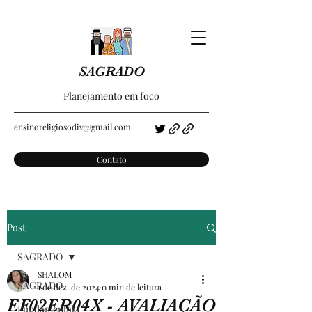
SAGRADO
Planejamento em foco
ensinoreligiosodiv@gmail.com
Contato
Post
SAGRADO
SHALOM
SAGRADO
1 de dez. de 2024
0 min de leitura
EF02ER04X - AVALIAÇÃO
Fundamental I