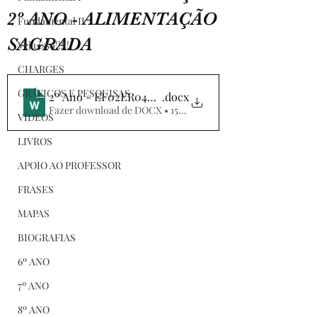
2º ANO - ALIMENTAÇÃO
Fundamental II
SAGRADA
Veja isso!!!!!
CHARGES
GRÁFICOS E PESQUISAS
2º Ano - EF02ER04X - AVALIAÇÃO - ALIMENTOS 
.docx
Fazer download de DOCX • 155KB
VÍDEOS
LIVROS
APOIO AO PROFESSOR
FRASES
MAPAS
BIOGRAFIAS
6º ANO
7º ANO
8º ANO