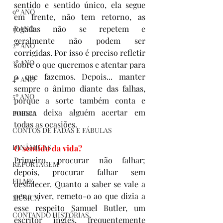
sentido e sentido único, ela segue 
9º ANO
em frente, não tem retorno, as 
jogadas não se repetem e 
1º ANO
geralmente não podem ser 
2º ANO
corrigidas. Por isso é preciso refletir 
3º ANO
sobre o que queremos e atentar para 
o que fazemos. Depois... manter 
4º ANO
sempre o ânimo diante das falhas, 
5º ANO
porque a sorte também conta e 
nunca deixa alguém acertar em 
POESIA
todas as ocasiões. 
CONTOS DE FADAS E FÁBULAS
DINÂMICAS
O sentido da vida? 
Primeiro, procurar não falhar; 
REPORTAGEM
depois, procurar falhar sem 
FILME
desfalecer. Quanto a saber se vale a 
pena viver, remeto-o ao que dizia a 
MÚSICA
esse respeito Samuel Butler, um 
CONTANDO HISTÓRIAS
escritor inglês, frequentemente 