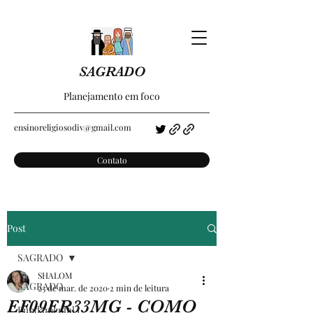
SAGRADO
Planejamento em foco
ensinoreligiosodiv@gmail.com
Contato
Post
SAGRADO
SHALOM
SAGRADO
23 de mar. de 2020
2 min de leitura
EF09ER33MG - COMO
Fundamental I