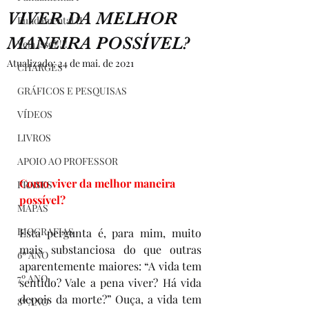
VIVER DA MELHOR
Fundamental II
MANEIRA POSSÍVEL?
Veja isso!!!!!
Atualizado:
24 de mai. de 2021
CHARGES
GRÁFICOS E PESQUISAS
VÍDEOS
LIVROS
APOIO AO PROFESSOR
Como viver da melhor maneira 
FRASES
possível?
MAPAS
BIOGRAFIAS
Esta pergunta é, para mim, muito 
mais substanciosa do que outras 
6º ANO
aparentemente maiores: “A vida tem 
7º ANO
sentido? Vale a pena viver? Há vida 
depois da morte?” Ouça, a vida tem 
8º ANO