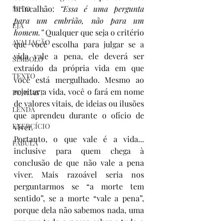
brincalhão: 
“Essa é uma pergunta 
MITO
para um embrião, não para um 
EJA
homem.”
 Qualquer que seja o critério 
AVALIAÇÃO
que você escolha para julgar se a 
vida vale a pena, ele deverá ser 
SÍMBOLO
extraído da própria vida em que 
TEXTO
você está mergulhado. Mesmo ao 
rejeitar a vida, você o fará em nome 
PODCAST
de valores vitais, de ideias ou ilusões 
LENDA
que aprendeu durante o ofício de 
EXERCÍCIO
viver. 
Portanto, o que vale é a vida... 
FÁBULA
inclusive para quem chega à 
conclusão de que não vale a pena 
viver. Mais razoável seria nos 
perguntarmos se “a morte tem 
sentido”, se a morte “vale a pena”, 
porque dela não sabemos nada, uma 