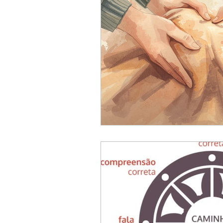
BIOGRAFIAS
6º ANO
4º ANO
5º ANO
POE
FILME
MÚSICA
CO