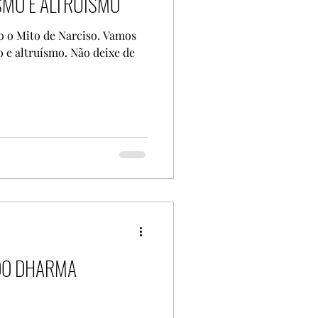
SMO E ALTRUÍSMO
O
3º ANO
o o Mito de Narciso. Vamos
o e altruísmo. Não deixe de
S
REPORTAGEM
horts/HQs64rZakd4?
ÃO
DO DHARMA