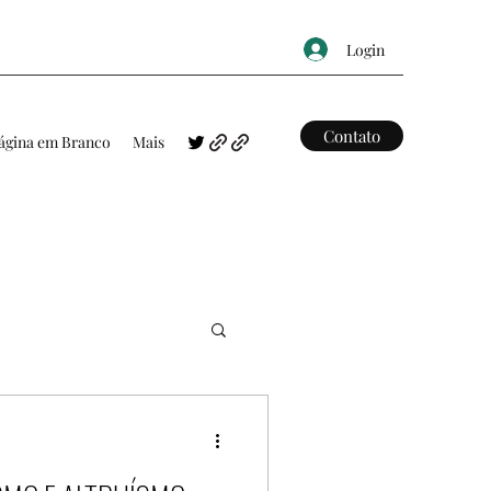
Login
Contato
ágina em Branco
Mais
FRASES
MAPAS